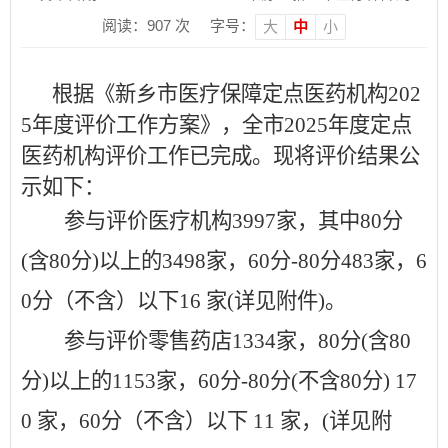
阅读：
907
次
字号：
大
中
小
根据《新乡市医疗保障定点医药机构202
5
年度评价工作方案》，全市202
5
年度定点
医药机构评价工作已完成。现将
评价结果公
示
如下：
参与评价
医疗机构
3997
家，
其中
80分
(含80分)以上的
3498
家，60分-80分
483
家
，
6
0分（不含）以下16 家
(详见附件)
。
参与评价
零售药店
1334
家，80分(含80
分)以上的
1153
家，60分-80分(不含80分)
17
0
家，
60分（不含）以下 11
家，(详见附