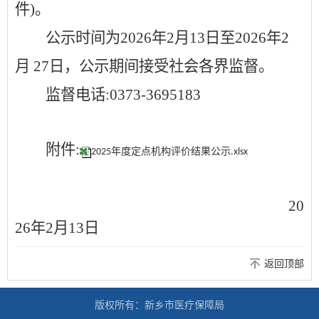
件)
。
公示时间为202
6
年
2
月
13
日至202
6
年
2
月
27
日，公示期间接受社会各界监督。
监督电话:0373-3695183
附件:
2025年度定点机构评价结果公示.xlsx
20
2
6
年
2
月
13
日
返回顶部
版权所有：新乡市医疗保障局